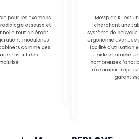
éale pour les examens
Moviplan iC est un
radiologie osseuse et
cherchant une tab
onnelle tout en étant
système de nouvelle 
igurations modulaires
ergonomie avancée po
 cabinets comme des
facilité d'utilisatio
garantissant des
rapide et améliorent
aîtrisé.
nombreuses fonction
d'examens, répondan
garantissa